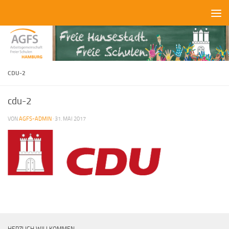
Zum Inhalt springen
CDU-2
cdu-2
VON
AGFS-ADMIN
·
31. MAI 2017
HERZLICH WILLKOMMEN