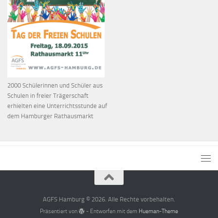
2000 Schülerinnen und Schüler aus
Schulen in freier Trägerschaft
erhielten eine Unterrichtsstunde auf
dem Hamburger Rathausmarkt
AGFS Hamburg © 2026. Alle Rechte vorbehalten.
Präsentiert von
- Entworfen mit dem
Hueman-Theme