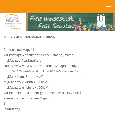
Zum Inhalt springen
KARTE DER KATHOLISCHEN HAMBURG
function loadMapz() {
var myMapz = document.createElement(„iframe“);
myMapz.setAttribute(„src“,
„https://www.mapz.com/embedded/map/c146myoc?
lon=10.0226044965&lat=53.5706112455&zoom=12“);
myMapz.frameBorder = „0“;
myMapz.style.width = „500px“;
myMapz.style.height = „500px“;
var element = document.getElementById(‚c146myoc‘)
element.appendChild(myMapz);
}
loadMapz()