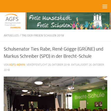
Zum Inhalt springen
AKTUELLES
/
TAG DER FREIEN SCHULEN 2018
Schulsenator Ties Rabe, René Gögge (GRÜNE) und
Markus Schreiber (SPD) in der Brecht-Schule
VON
AGFS-ADMIN
· VERÖFFENTLICHT
26. OKTOBER 2018
· AKTUALISIERT
26. OKTOBER
2018