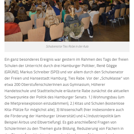
Schulsenator Ties Rabe in der Aula
Ein ganz besonderes Ereignis war gestern im Rahmen des Tags der freien
Schulen der Unterricht durch drei Hamburger Poltiker, René Gögge
(GRÜNE), Markus Schreiber (SPD) und vor allem durch den Schulsenator
der Freien und Hansestadt Hamburg, Ties Rabe. Vor der „Schulklasse“ von
etwa 200 OberstufenschülerInnen aus Gymnasium, Höherer
Handelsschule und Stadtteilschule erläuterte Rabe zunächst die aktuellen
Schwerpunkte der Politik des Hamburger Senats: 1.) Wohnungsbau (um
die Mietpreisexplosion einzudämmen), 2.) Kitas und Schulen (kostenlose
Kita-Plätze für möglichst alle), 3) Wissenschaft (hier insbesondere auch
die Förderung der Hamburger Universität) und 4.) Industriepolitik (am
Beispiel Airbus und Elbvertiefung). Es gab anschließend Fragen von
SchülerInnen zu den Themen gute Bildung, Reduzierung von Fächern in