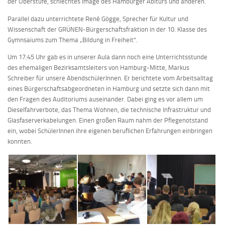
der Oberstufe, schlechtes Image des Hamburger Abiturs und anderen.
Parallel dazu unterrichtete René Gögge, Sprecher für Kultur und
Wissenschaft der GRÜNEN-Bürgerschaftsfraktion in der 10. Klasse des
Gymnsaiums zum Thema „Bildung in Freiheit“.
Um 17:45 Uhr gab es in unserer Aula dann noch eine Unterrichtsstunde
des ehemaligen Bezirksamtsleiters von Hamburg-Mitte, Markus
Schreiber für unsere AbendschülerInnen. Er berichtete vom Arbeitsalltag
eines Bürgerschaftsabgeordneten in Hamburg und setzte sich dann mit
den Fragen des Auditoriums auseinander. Dabei ging es vor allem um
Dieselfahrverbote, das Thema Wohnen, die technische Infrastruktur und
Glasfaserverkabelungen. Einen großen Raum nahm der Pflegenotstand
ein, wobei SchülerInnen ihre eigenen beruflichen Erfahrungen einbringen
konnten.