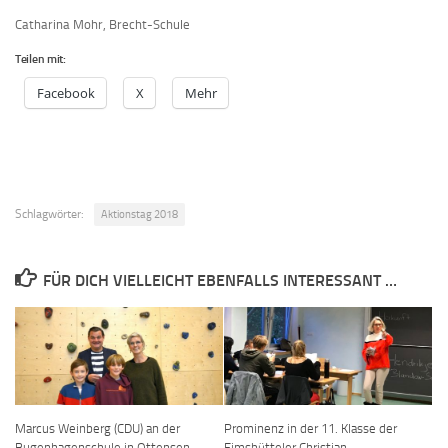
Catharina Mohr, Brecht-Schule
Teilen mit:
Facebook
X
Mehr
Schlagwörter:
Aktionstag 2018
FÜR DICH VIELLEICHT EBENFALLS INTERESSANT …
Marcus Weinberg (CDU) an der
Prominenz in der 11. Klasse der
Bugenhagenschule in Ottensen
Eimsbütteler Christian