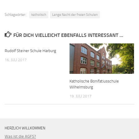
Schlagwörter:
katholisch
Lange Nacht der freien Schulen
FÜR DICH VIELLEICHT EBENFALLS INTERESSANT …
Rudolf Steiner Schule Harburg
16. JULI 2017
Katholische Bonifatiusschule
Wilhelmsburg
19. JULI 2017
HERZLICH WILLKOMMEN
Was ist die AGFS?