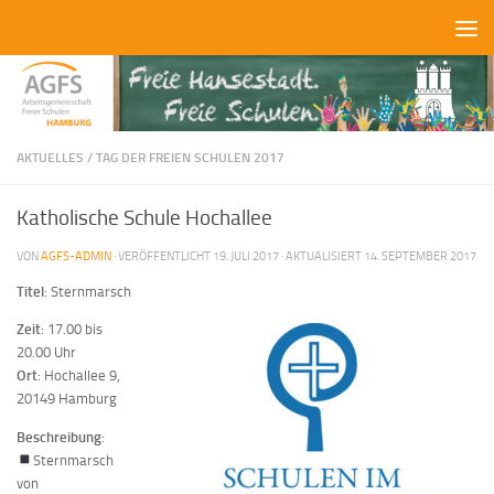
Zum Inhalt springen
AKTUELLES
/
TAG DER FREIEN SCHULEN 2017
Katholische Schule Hochallee
VON
AGFS-ADMIN
· VERÖFFENTLICHT
19. JULI 2017
· AKTUALISIERT
14. SEPTEMBER 2017
Titel
: Sternmarsch
Zeit
: 17.00 bis
20.00 Uhr
Ort
: Hochallee 9,
20149 Hamburg
Beschreibung
:
Sternmarsch
von