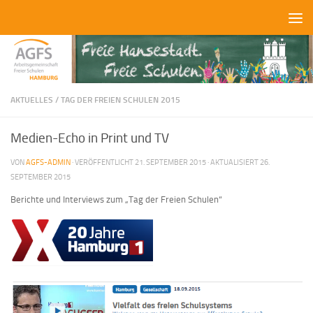
Zum Inhalt springen
AKTUELLES
/
TAG DER FREIEN SCHULEN 2015
Medien-Echo in Print und TV
VON
AGFS-ADMIN
· VERÖFFENTLICHT
21. SEPTEMBER 2015
· AKTUALISIERT
26.
SEPTEMBER 2015
Berichte und Interviews zum „Tag der Freien Schulen“