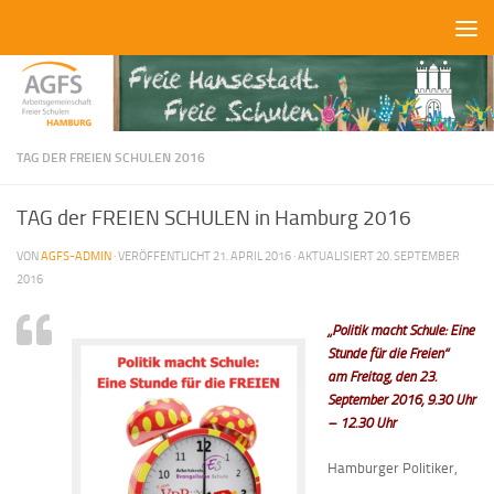
Zum Inhalt springen
TAG DER FREIEN SCHULEN 2016
TAG der FREIEN SCHULEN in Hamburg 2016
VON
AGFS-ADMIN
· VERÖFFENTLICHT
21. APRIL 2016
· AKTUALISIERT
20. SEPTEMBER
2016
„Politik macht Schule: Eine
Stunde für die Freien“
am Freitag, den 23.
September 2016, 9.30 Uhr
– 12.30 Uhr
Hamburger Politiker,